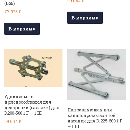
99 044
₽
(D.35)
77 926
₽
В корзину
В корзину
Удлиняемые
приспособления для
центровки (салазки) для
Направляющая для
D.200-500 1 Г — 1 Ш
каналопромывочной
насадки для D. 225-600 1 Г
99 044
₽
— 1 Ш