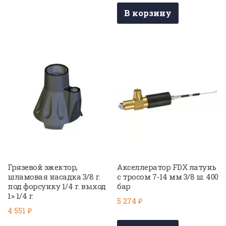
В корзину
Грязевой эжектор,
Акселлератор FDX латунь
шламовая насадка 3/8 г.
с тросом 7-14 мм 3/8 ш. 400
под форсунку 1/4 г. выход
бар
1» 1/4 г.
5 274
₽
4 551
₽