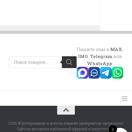
Пишите нам в
MAX
,
IMO
,
Telegram
или
Поиск
товаров
WhatsApp
:
2026 © Копирование и использование материалов запрещено.
Сайт не является публичной офертой и несет только
0