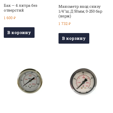
Бак — 4 литра без
Манометр вход снизу
отверстий
1/4″ш; Д 50мм; 0-250 бар
(нерж)
1 600
₽
1 732
₽
В корзину
В корзину