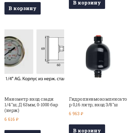
В корзину
В корзину
Манометр вход сзади
Гидропневмокомпенсато
1/4″ш; Д 63мм; 0-1000 бар
р 0,16 литр; вход 3/8″ш
(нерж)
6 963
₽
6 616
₽
В корзину