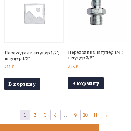
Переходник штуцер 1/4″;
Переходник штуцер 1/2″;
штуцер 3/8″
штуцер 1/2″
212
₽
211
₽
В корзину
В корзину
1
2
3
4
…
9
10
11
→