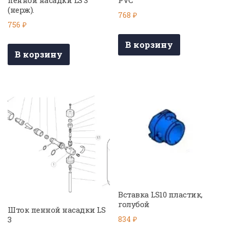
(нерж).
768
₽
756
₽
В корзину
В корзину
Вставка LS10 пластик,
голубой
Шток пенной насадки LS
3
834
₽